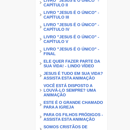
LIVRO "JESUS É O ÚNICO" -
CAPÍTULO II
LIVRO "JESUS É O ÚNICO" -
CAPÍTULO III
LIVRO "JESUS É O ÚNICO" -
CAPÍTULO IV
LIVRO "JESUS É O ÚNICO" -
CAPÍTULO V
LIVRO "JESUS É O ÚNICO" -
FINAL
ELE QUER FAZER PARTE DA
SUA VIDA! - LINDO VÍDEO
JESUS É TUDO EM SUA VIDA?
ASSISTA ESTA ANIMAÇÃO
VOCÊ ESTÁ DISPOSTO A
LOUVÁ-LO SEMPRE? UMA
ANIMAÇÃO
ESTE É O GRANDE CHAMADO
PARA A IGREJA
PARA OS FILHOS PRÓDIGOS -
ASSISTA ESTA ANIMAÇÃO
SOMOS CRISTÃOS DE