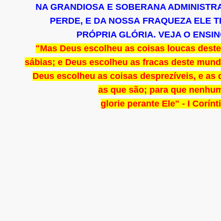
NA GRANDIOSA E SOBERANA ADMINISTRA
PERDE, E DA NOSSA FRAQUEZA ELE T
PRÓPRIA GLÓRIA. VEJA O ENSI
"Mas Deus escolheu as coisas loucas dest
sábias; e Deus escolheu as fracas deste mundo
Deus escolheu as coisas desprezíveis, e as 
as
que são;
para que nenhum
glorie perante Ele" - I Corínt