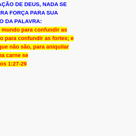
ÇÃO DE DEUS, NADA SE
IRA FORÇA PARA SUA
NO DA PALAVRA:
e mundo para confundir as
 para confundir as fortes; e
que não são, para aniquilar
a carne se
ios 1:27-29