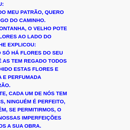
U:
DO MEU PATRÃO, QUERO
NGO DO CAMINHO.
MONTANHA, O VELHO POTE
LORES AO LADO DO
HE EXPLICOU:
 SÓ HÁ FLORES DO SEU
Ê AS TEM REGADO TODOS
HIDO ESTAS FLORES E
A E PERFUMADA
RÃO.
TE, CADA UM DE NÓS TEM
S, NINGUÉM É PERFEITO,
, SE PERMITIRMOS, O
NOSSAS IMPERFEIÇÕES
OS A SUA OBRA.