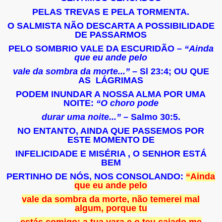
PELAS TREVAS E PELA TORMENTA.
O SALMISTA NÃO DESCARTA A POSSIBILIDADE
DE PASSARMOS
PELO SOMBRIO VALE DA ESCURIDÃO –
“Ainda
que eu ande pelo
vale da sombra da morte...”
– Sl 23:4; OU QUE
AS LÁGRIMAS
PODEM INUNDAR A NOSSA ALMA POR UMA
NOITE:
“O choro pode
durar uma noite...”
– Salmo 30:5.
NO ENTANTO, AINDA QUE PASSEMOS POR
ESTE MOMENTO DE
INFELICIDADE E MISÉRIA , O SENHOR ESTÁ
BEM
PERTINHO DE NÓS, NOS CONSOLANDO:
“Ainda
que eu ande pelo
vale da sombra da morte, não temerei mal
algum, porque tu
estás comigo; a tua vara e o teu cajado me