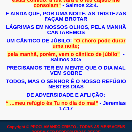
consolam"
- Salmos 23:4.
E AINDA QUE, POR UMA NOITE, AS TRISTEZAS
FAÇAM BROTAR
LÁGRIMAS EM NOSSOS OLHOS, PELA MANHÃ
CANTAREMOS
UM CÂNTICO DE JÚBILO:
"
O choro pode durar
uma noite;
pela manhã, porém, vem o cântico de júbilo"
-
Salmos 30:5
PRECISAMOS TER EM MENTE QUE O DIA MAL
VEM SOBRE
TODOS, MAS O SENHOR É O NOSSO REFÚGIO
NESTES DIAS
DE ADVERSIDADE E AFLIÇÃO:
“ ...meu refúgio és Tu no dia do mal”
- Jeremias
17:17
Copyright © PROCLAMANDO CRISTO - TODAS AS MENSAGENS