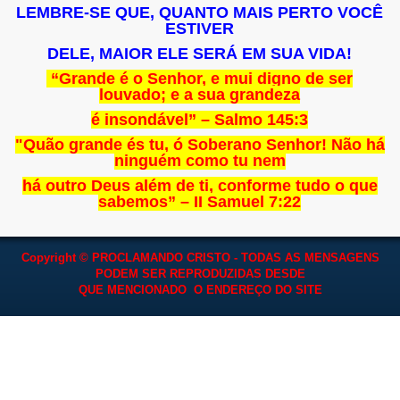
LEMBRE-SE QUE, QUANTO MAIS PERTO VOCÊ
ESTIVER
DELE, MAIOR ELE SERÁ EM SUA VIDA!
“Grande é o Senhor, e mui digno de ser
louvado; e a sua grandeza
é insondável” – Salmo 145:3
"Quão grande és tu, ó Soberano Senhor! Não há
ninguém como tu nem
há outro Deus além de ti, conforme tudo o que
sabemos” – II Samuel 7:22
Copyright © PROCLAMANDO CRISTO - TODAS AS MENSAGENS
PODEM SER REPRODUZIDAS
DESDE
QUE MENCIONADO O ENDEREÇO DO SITE