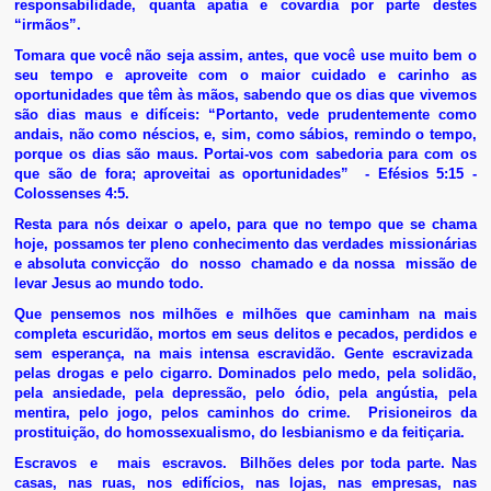
responsabilidade, quanta apatia e covardia por parte destes
“irmãos”.
Tomara que você não seja assim, antes, que você use muito bem o
seu tempo e aproveite com o maior cuidado e carinho as
oportunidades que têm às mãos, sabendo que os dias que vivemos
são dias maus e difíceis: “Portanto, vede prudentemente como
andais, não como néscios, e, sim, como sábios, remindo o tempo,
porque os dias são maus. Portai-vos com sabedoria para com os
que são de fora; aproveitai as oportunidades” - Efésios 5:15 -
Colossenses 4:5.
Resta para nós deixar o apelo, para que no tempo que se chama
hoje, possamos ter pleno conhecimento das verdades missionárias
e absoluta convicção do nosso chamado e da nossa missão de
levar Jesus ao mundo todo.
Que pensemos nos milhões e milhões que caminham na mais
completa escuridão, mortos em seus delitos e pecados, perdidos e
sem esperança, na mais intensa escravidão. Gente escravizada
pelas drogas e pelo cigarro. Dominados pelo medo, pela solidão,
pela ansiedade, pela depressão, pelo ódio, pela angústia, pela
mentira, pelo jogo, pelos caminhos do crime. Prisioneiros da
prostituição, do homossexualismo, do lesbianismo e da feitiçaria.
Escravos e mais escravos. Bilhões deles por toda parte. Nas
casas, nas ruas, nos edifícios, nas lojas, nas empresas, nas