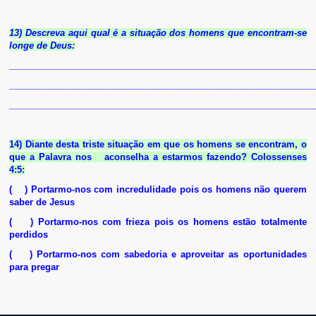
13) Descreva aqui qual é a situação dos homens que encontram-se
longe de Deus:
______________________________________________________________
______________________________________________________________
______________________________________________________________
14) Diante desta triste situação em que os homens se encontram, o
que a Palavra nos aconselha a estarmos fazendo? Colossenses
4:5:
( ) Portarmo-nos com incredulidade pois os homens não querem
saber de Jesus
( ) Portarmo-nos com frieza pois os homens estão totalmente
perdidos
( ) Portarmo-nos com sabedoria e aproveitar as oportunidades
para pregar