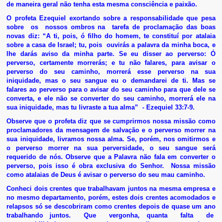
de maneira geral não tenha esta mesma consciência e paixão.
O profeta Ezequiel exortando sobre a responsabilidade que pesa
sobre os nossos ombros na tarefa de proclamação das boas
novas diz: “A ti, pois, ó filho do homem, te constituí por atalaia
sobre a casa de Israel; tu, pois ouvirás a palavra da minha boca, e
lhe darás aviso da minha parte. Se eu disser ao perverso: Ó
perverso, certamente morrerás; e tu não falares, para avisar o
perverso do seu caminho, morrerá esse perverso na sua
iniquidade, mas o seu sangue eu o demandarei de ti. Mas se
falares ao perverso para o avisar do seu caminho para que dele se
converta, e ele não se converter do seu caminho, morrerá ele na
sua iniquidade, mas tu livraste a tua alma” - Ezequiel 33:7-9.
Observe que o profeta diz que se cumprirmos nossa missão como
proclamadores da mensagem de salvação e o perverso morrer na
sua iniquidade, livramos nossa alma. Se, porém, nos omitirmos e
o perverso morrer na sua perversidade, o seu sangue será
requerido de nós. Observe que a Palavra não fala em converter o
perverso, pois isso é obra exclusiva do Senhor. Nossa missão
como atalaias de Deus é avisar o perverso do seu mau caminho.
Conheci dois crentes que trabalhavam juntos na mesma empresa e
no mesmo departamento, porém, estes dois crentes acomodados e
relapsos só se descobriram como crentes depois de quase um ano
trabalhando juntos. Que vergonha, quanta falta de