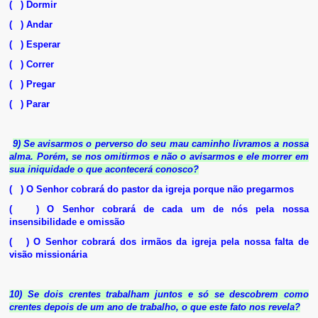
( ) Dormir
( ) Andar
( ) Esperar
( ) Correr
( ) Pregar
( ) Parar
9) Se avisarmos o perverso do seu mau caminho livramos a nossa
alma. Porém, se nos omitirmos e não o avisarmos e ele morrer em
sua iniquidade o que acontecerá conosco?
( ) O Senhor cobrará do pastor da igreja porque não pregarmos
( ) O Senhor cobrará de cada um de nós pela nossa
insensibilidade e omissão
( ) O Senhor cobrará dos irmãos da igreja pela nossa falta de
visão missionária
10) Se dois crentes trabalham juntos e só se descobrem como
crentes depois de um ano de trabalho, o que este fato nos revela?