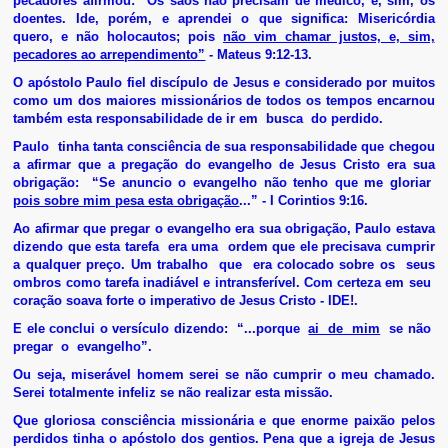
pecadores afirmou: “Os sãos não precisam de médico, e, sim, os
doentes. Ide, porém, e aprendei o que significa: Misericórdia
quero, e não holocautos; pois
não vim chamar justos, e, sim,
pecadores ao arrependimento”
- Mateus 9:12-13.
O apóstolo Paulo fiel discípulo de Jesus e considerado por muitos
como um dos maiores missionários de todos os tempos encarnou
também esta responsabilidade de ir em busca do perdido.
Paulo tinha tanta consciência de sua responsabilidade que chegou
a afirmar que a pregação do evangelho de Jesus Cristo era sua
obrigação: “Se anuncio o evangelho não tenho que me gloriar
pois sobre mim pesa esta obrigação
...” - I Corintios 9:16.
Ao afirmar que pregar o evangelho era sua obrigação, Paulo estava
dizendo que esta tarefa era uma ordem que ele precisava cumprir
a qualquer preço. Um trabalho que era colocado sobre os seus
ombros como tarefa inadiável e intransferível. Com certeza em seu
coração soava forte o imperativo de Jesus Cristo - IDE!.
E ele conclui o versículo dizendo: “...porque
ai de mim
se não
pregar o evangelho”.
Ou seja, miserável homem serei se não cumprir o meu chamado.
Serei totalmente infeliz se não realizar esta missão.
Que gloriosa consciência missionária e que enorme paixão pelos
perdidos tinha o apóstolo dos gentios. Pena que a igreja de Jesus