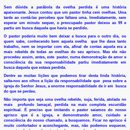
Sem dúvida a parábola da ovelha perdida é uma história
apaixonante. Jesus contou que um pastor tinha cem ovelhas. Uma
tarde ao contá-las percebeu que faltava uma. Imediatamente, sem
esperar um minuto sequer, o preocupado pastor deixou as 99 e
partiu em busca daquela que havia se perdido.
O pastor poderia muito bem deixar a busca para o outro dia, ou
quem sabe, conhecendo bem aquela ovelha que lhe dava tanto
trabalho, nem se importar com ela, afinal de contas aquela era a
mais rebelde de todas as ovelhas do seu aprisco. Mas ele não
procedeu assim, antes, este pastor, numa demonstração de amor e
consciência da sua responsabilidade partiu imediatamente em
busca daquela que estava perdida.
Dentre as muitas lições que podemos tirar desta linda história,
salta-nos aos olhos a lição da responsabilidade que pesa sobre a
igreja do Senhor Jesus, a enorme responsabilidade de ir em busca
do que se perdeu.
Não importa que seja uma ovelha rebelde, suja, ferida, atolada no
mais profundo lamaçal, perdida na mais completa escuridão
espiritual. É preciso que imitando o pastor saiamos do nosso
aprisco que é a igreja, e demonstrando amor, cuidado e
consciência do nosso chamado, a busquemos. Ficar no aprisco é
muito confortador e aconchegante, mas, não podemos esquecer,