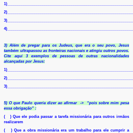
1)____________________________________________________________
2)____________________________________________________________
3)____________________________________________________________
4)____________________________________________________________
3) Além de pregar para os Judeus, que era o seu povo, Jesus
também ultrapassou as fronteiras nacionais e atingiu outros povos.
Cite aqui 3 exemplos de pessoas de outras nacionalidades
alcançadas por Jesus:
1)____________________________________________________________
2)____________________________________________________________
3)____________________________________________________________
5) O que Paulo queria dizer ao afirmar -> “pois sobre mim pesa
essa obrigação” :
( ) Que ele podia passar a tarefa missionária para outros irmãos
realizarem
( ) Que a obra missionária era um trabalho para ele cumprir a