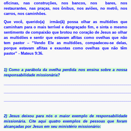
oficinas, nas construções, nos bancos, nos bares, nos
restaurantes, nas praças, nos ônibus, nos aviões, no metrô, nos
carros, nos caminhões.
Que você, querido(a) irmão(ã) possa olhar as multidões que
caminham para o mais terrível e desgraçado fim, e sinta o mesmo
sentimento de compaixão que brotou no coração de Jesus ao olhar
as multidões e sentir que estavam aflitas como ovelhas que não
tem pastor – “Vendo Ele as multidões, compadeceu-se delas,
porque estavam aflitas e exaustas como ovelhas que não têm
pastor” - Mateus 9:36.
1) Como a parábola da ovelha perdida nos ensina sobre a nossa
responsabilidade missionária?
______________________________________________________________
______________________________________________________________
______________________________________________________________
2) Jesus deixou para nós o maior exemplo de responsabilidade
missionária. Cite aqui
quatro exemplos de pessoas que foram
alcançadas por Jesus em seu ministério missionário: