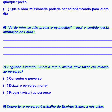
qualquer preço
( ) Que a obra missionária poderia ser adiada ficando para outro
dia
6) “Aí de mim se não pregar o evangelho” - qual o sentido desta
afirmação de Paulo?
______________________________________________________________
______________________________________________________________
______________________________________________________________
7) Segundo Ezequiel 33:7-9 o que o atalaia deve fazer em relação
ao perverso?
( ) Converter o perverso
( ) Deixar o perverso morrer
( ) Pregar (avisar) ao perverso
8) Converter o perverso é trabalho do Espírito Santo, a nós cabe: