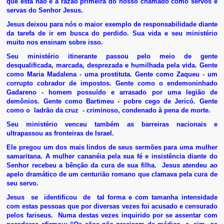
que esta não é a razão primeira do nosso chamado como servos e
servas do Senhor Jesus.
Jesus deixou para nós o maior exemplo de responsabilidade diante
da tarefa de ir em busca do perdido. Sua vida e seu ministério
muito nos ensinam sobre isso.
Seu ministério itinerante passou pelo meio de gente
desqualificada, marcada, desprezada e humilhada pela vida. Gente
como Maria Madalena - uma prostituta. Gente como Zaqueu - um
corrupto cobrador de impostos. Gente como o endemoninhado
Gadareno - homem possuído e arrasado por uma legião de
demônios. Gente como Bartimeu - pobre cego de Jericó. Gente
como o ladrão da cruz - criminoso, condenado à pena de morte.
Seu ministério venceu também as barreiras nacionais e
ultrapassou as fronteiras de Israel.
Ele pregou um dos mais lindos de seus sermões para uma mulher
samaritana. A mulher cananéia pela sua fé e insistência diante do
Senhor recebeu a bênção da cura de sua filha. Jesus atendeu ao
apelo dramático de um centurião romano que clamava pela cura de
seu servo.
Jesus se identificou de tal forma e com tamanha intensidade
com estas pessoas que por diversas vezes foi acusado e censurado
pelos fariseus. Numa destas vezes inquirido por se assentar com