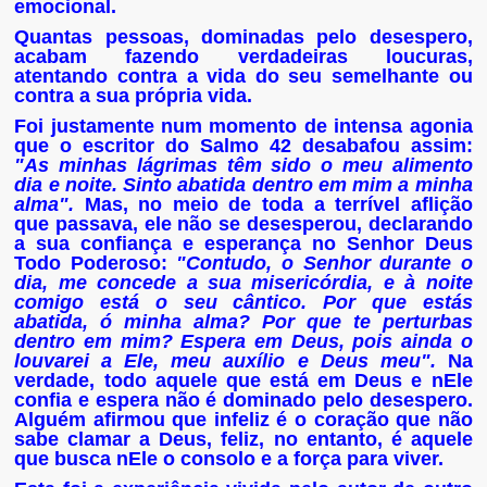
emocional.
Quantas pessoas, dominadas pelo desespero,
acabam fazendo verdadeiras loucuras,
atentando contra a vida do seu semelhante ou
contra a sua própria vida.
Foi justamente num momento de intensa agonia
que o escritor do Salmo 42 desabafou assim:
"As minhas lágrimas têm sido o meu alimento
dia e noite. Sinto abatida dentro em mim a minha
alma".
Mas, no meio de toda a terrível aflição
que passava, ele não se desesperou, declarando
a sua confiança e esperança no Senhor Deus
Todo Poderoso:
"Contudo, o Senhor durante o
dia, me concede a sua misericórdia, e à noite
comigo está o seu cântico. Por que estás
abatida, ó minha alma? Por que te perturbas
dentro em mim? Espera em Deus, pois ainda o
louvarei a Ele, meu auxílio e Deus meu".
Na
verdade, todo aquele que está em Deus e nEle
confia e espera não é dominado pelo desespero.
Alguém afirmou que infeliz é o coração que não
sabe clamar a Deus, feliz, no entanto, é aquele
que busca nEle o consolo e a força para viver.