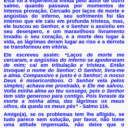
Esta foi a experiência vivida pelo autor de outro
salmo, quando passava por momentos de
intensa provação. Cercado por laços de morte e
angústias do inferno, seu sofrimento foi tão
intenso que ele caiu em profunda tristeza, mas,
ele buscou ao Senhor, e o Senhor o assistiu em
seu desespero, e um maravilhoso livramento
invadiu o seu coração, e a morte deu lugar à
vida, as lágrimas deram lugar ao riso e a derrota
se transformou em vitória.
Ele escreveu assim:
“Laços de morte me
cercaram, e angústias do inferno se apoderaram
de mim; caí em tribulação e tristeza. Então
invoquei o nome do Senhor: Ó Senhor, livra-me
a alma. Compassivo e justo é o Senhor; o nosso
Deus é misericordioso. O Senhor vela pelos
simples; achava-me prostrado, e Ele me salvou.
Volta minha alma ao teu sossego, pois o Senhor
tem sido generoso para contigo. Pois livraste da
morte a minha alma, das lágrimas os meus
olhos, da queda os meus pés”
- Salmo 116.
Amigo(a), se os problemas tem lhe afligido, se
tudo parece sem solução, por favor, não tome
uma atitude impensada, não deixe que o