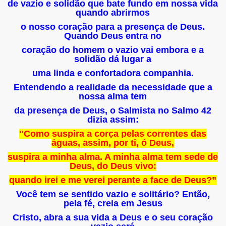
de vazio e solidão que bate fundo em nossa vida
quando abrirmos
o nosso coração para a presença de Deus.
Quando Deus entra no
coração do homem o vazio vai embora e a
solidão dá lugar a
uma linda e
confortadora companhia.
Entendendo a realidade da necessidade que a
nossa alma tem
da presença de Deus, o Salmista no Salmo 42
dizia assim:
"Como suspira a corça pelas correntes das
águas, assim, por ti, ó Deus,
suspira a minha alma. A minha alma tem sede de
Deus, do Deus vivo:
quando irei e me verei perante a face de Deus?”
Você tem se sentido vazio e solitário? Então,
pela fé, creia em Jesus
Cristo, abra a sua vida a Deus e o seu coração