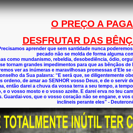
O PREÇO A PAG
DESFRUTAR DAS BÊNÇ
Precisamos aprender que sem santidade nunca poderemos 
pecado não se molda de forma alguma com
sas como mundanismo, rebeldia, desob
ediência, ódio, orgu
se tornam grandes impedimentos para que as bênçãos de 
remos ver as inúmeras e maravilhosas promessas d’Ele se 
conselho da Sua palavra: “E será que, se diligentemente 
s ordeno, de amar ao SENHOR vosso Deus, e de o servir de
a, então darei a chuva da vossa terra a seu tempo, a tempo
, e o vosso mosto e o vosso azeite. E darei erva no teu cam
s. Guardai-vos, que o vosso coração não se engane, e vos de
inclineis perante eles” - Deutero