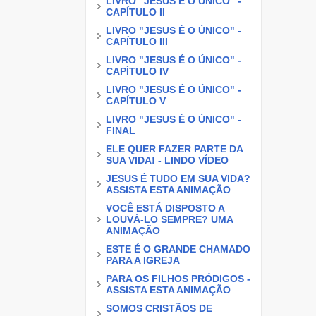
LIVRO "JESUS É O ÚNICO" -
CAPÍTULO II
LIVRO "JESUS É O ÚNICO" -
CAPÍTULO III
LIVRO "JESUS É O ÚNICO" -
CAPÍTULO IV
LIVRO "JESUS É O ÚNICO" -
CAPÍTULO V
LIVRO "JESUS É O ÚNICO" -
FINAL
ELE QUER FAZER PARTE DA
SUA VIDA! - LINDO VÍDEO
JESUS É TUDO EM SUA VIDA?
ASSISTA ESTA ANIMAÇÃO
VOCÊ ESTÁ DISPOSTO A
LOUVÁ-LO SEMPRE? UMA
ANIMAÇÃO
ESTE É O GRANDE CHAMADO
PARA A IGREJA
PARA OS FILHOS PRÓDIGOS -
ASSISTA ESTA ANIMAÇÃO
SOMOS CRISTÃOS DE