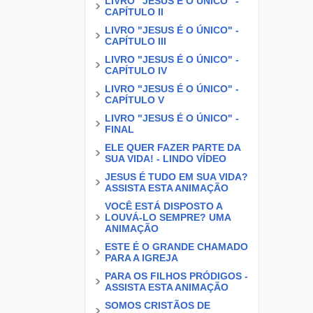
LIVRO "JESUS É O ÚNICO" -
CAPÍTULO II
LIVRO "JESUS É O ÚNICO" -
CAPÍTULO III
LIVRO "JESUS É O ÚNICO" -
CAPÍTULO IV
LIVRO "JESUS É O ÚNICO" -
CAPÍTULO V
LIVRO "JESUS É O ÚNICO" -
FINAL
ELE QUER FAZER PARTE DA
SUA VIDA! - LINDO VÍDEO
JESUS É TUDO EM SUA VIDA?
ASSISTA ESTA ANIMAÇÃO
VOCÊ ESTÁ DISPOSTO A
LOUVÁ-LO SEMPRE? UMA
ANIMAÇÃO
ESTE É O GRANDE CHAMADO
PARA A IGREJA
PARA OS FILHOS PRÓDIGOS -
ASSISTA ESTA ANIMAÇÃO
SOMOS CRISTÃOS DE