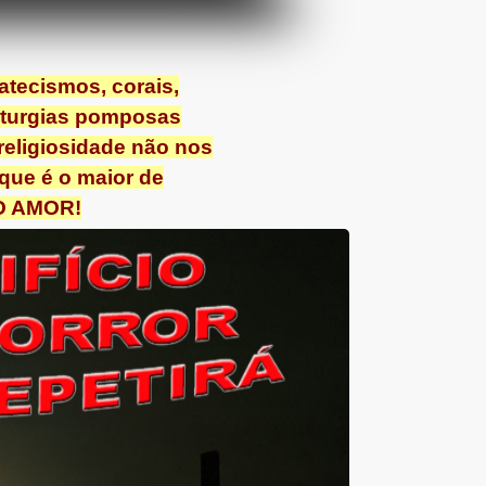
atecismos, corais,
liturgias pomposas
eligiosidade não nos
 que é o maior de
 O AMOR!