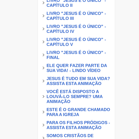
LIVRO "JESUS É O ÚNICO" -
CAPÍTULO II
LIVRO "JESUS É O ÚNICO" -
CAPÍTULO III
LIVRO "JESUS É O ÚNICO" -
CAPÍTULO IV
LIVRO "JESUS É O ÚNICO" -
CAPÍTULO V
LIVRO "JESUS É O ÚNICO" -
FINAL
ELE QUER FAZER PARTE DA
SUA VIDA! - LINDO VÍDEO
JESUS É TUDO EM SUA VIDA?
ASSISTA ESTA ANIMAÇÃO
VOCÊ ESTÁ DISPOSTO A
LOUVÁ-LO SEMPRE? UMA
ANIMAÇÃO
ESTE É O GRANDE CHAMADO
PARA A IGREJA
PARA OS FILHOS PRÓDIGOS -
ASSISTA ESTA ANIMAÇÃO
SOMOS CRISTÃOS DE