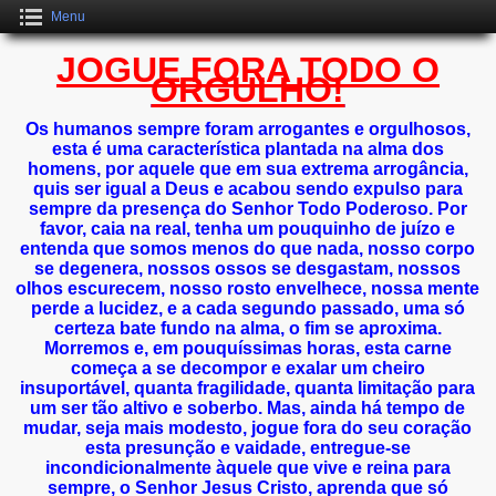
Menu
JOGUE FORA TODO O
ORGULHO!
Os humanos sempre foram arrogantes e orgulhosos,
esta é uma característica plantada na alma dos
homens, por aquele que em sua extrema arrogância,
quis ser igual a Deus e acabou sendo expulso para
sempre da presença
do Senhor Todo Poderoso. Por
favor, caia na real, tenha um pouquinho de juízo e
entenda que somos menos do que nada, nosso corpo
se degenera, nossos ossos se desgastam, nossos
olhos escurecem, nosso rosto envelhece, nossa mente
perde a lucidez, e a cada segundo passado, uma só
certeza bate fundo na alma, o fim se aproxima.
Morremos e, em pouquíssimas horas, esta carne
começa a se decompor e exalar um cheiro
insuportável, quanta fragilidade, quanta limitação para
um ser tão altivo e soberbo. Mas, ainda há tempo de
mudar, seja mais modesto, jogue fora do seu coração
esta presunção e vaidade, entregue-se
incondicionalmente àquele que vive e reina para
sempre, o Senhor Jesus Cristo, aprenda que só