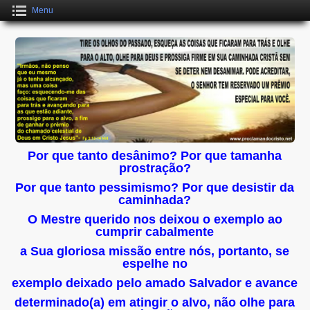
Menu
Por que tanto desânimo? Por que tamanha
prostração?
Por que tanto pessimismo? Por que desistir da
caminhada?
O Mestre querido nos deixou o exemplo ao
cumprir cabalmente
a Sua gloriosa missão entre nós, portanto, se
espelhe no
exemplo deixad
o pelo amado Salvador e avance
determinado(a) em atingir o alvo, não olhe para