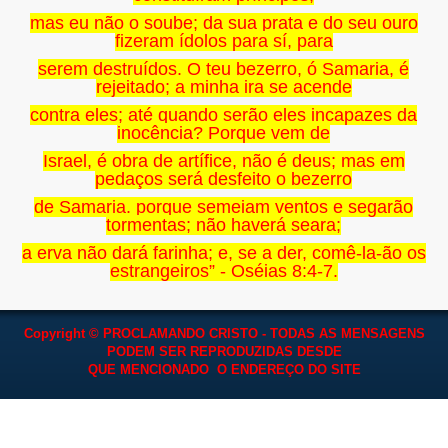
mas eu não o soube; da sua prata e do seu ouro
fizeram ídolos para sí, para
serem destruídos. O teu bezerro, ó Samaria, é
rejeitado; a minha ira se acende
contra eles; até quando serão eles incapazes da
inocência? Porque vem de
Israel, é obra de artífice, não é deus; mas em
pedaços será desfeito o bezerro
de Samaria. porque semeiam ventos e segarão
tormentas; não haverá seara;
a erva não dará farinha; e, se a der, comê-la-ão os
estrangeiros” - Oséias 8:4-7.
Copyright © PROCLAMANDO CRISTO - TODAS AS MENSAGENS
PODEM SER REPRODUZIDAS
DESDE
QUE MENCIONADO O ENDEREÇO DO SITE