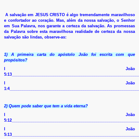
A salvação em JESUS CRISTO é algo tremendamente maravilhoso
e confortador ao coração. Mas, além da nossa salvação, o Senhor
em Sua Palavra, nos garante a certeza da salvação.
As promessas
da Palavra sobre esta maravilhosa realidade de certeza da nossa
salvação são lindas, observe-as:
1) A primeira carta do apóstolo João foi escrita com que
propósitos?
I João
5:13__________________________________________________________
I João
1:4___________________________________________________________
2) Quem pode saber que tem a vida eterna?
I João
5:12__________________________________________________________
I João
5:13__________________________________________________________