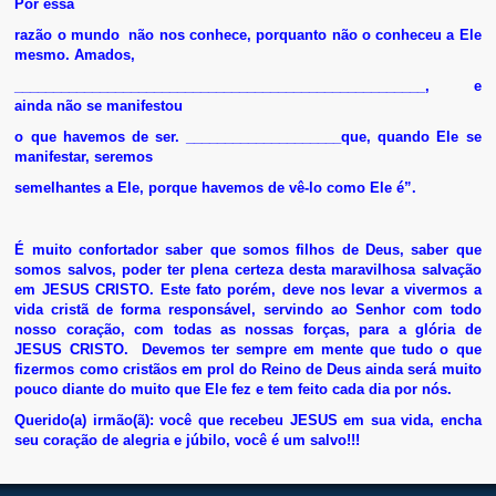
Por essa
razão o mundo
não nos conhece, porquanto não o conheceu a Ele
mesmo. Amados,
__________________
___________________________________, e
ainda não se manifestou
o que havemos de ser. ____________________que, quando Ele se
manifestar, seremos
semelhantes a Ele, porque havemos de vê-lo como Ele é”.
É muito confortador saber que somos filhos de Deus, saber que
somos salvos, poder ter plena certeza desta maravilhosa salvação
em JESUS CRISTO.
Este fato porém, deve nos levar a vivermos a
vida cristã de forma responsável, servindo ao Senhor com todo
nosso coração, com todas as nossas forças, para a glória de
JESUS CRISTO.
Devemos ter sempre em mente que tudo o que
fizermos como cristãos em prol do Reino de Deus ainda será muito
pouco diante do muito que Ele fez e tem feito cada dia por nós.
Querido(a) irmão(ã): você que recebeu JESUS em sua vida, encha
seu coração de alegria e júbilo, você é um salvo!!!