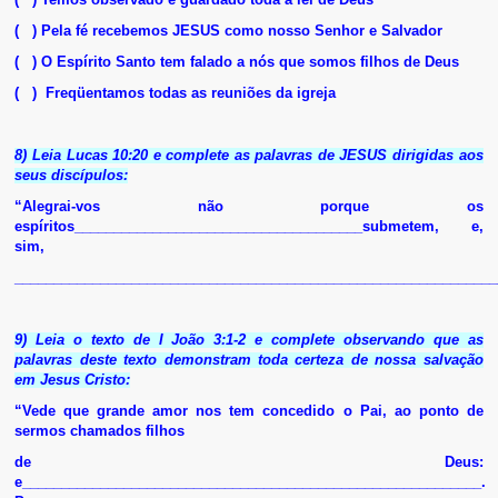
( ) Pela fé recebemos JESUS como nosso Senhor e Salvador
( ) O Espírito Santo tem falado a nós que somos filhos de Deus
( ) Freqüentamos todas as reuniões da igreja
8) Leia Lucas 10:20 e complete as palavras de JESUS dirigidas aos
seus discípulos:
“Alegrai-vos não porque os
espíritos_____________________________________submetem, e,
sim,
______________________________________________________________
9) Leia o texto de I João 3:1-2 e complete observando que as
palavras deste texto demonstram toda certeza de nossa salvação
em Jesus Cristo:
“Vede que grande amor nos tem concedido o Pai, ao ponto de
sermos chamados filhos
de Deus:
e________________
___________________________________________.