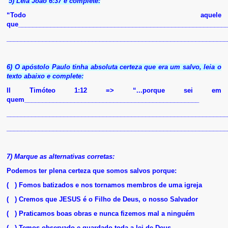
5) Leia João 6:37 e complete:
“Todo aquele
que__________________________________________________________
______________________________________________________________
6) O apóstolo Paulo tinha absoluta certeza que era um salvo, leia o
texto abaixo e complete:
II Timóteo 1:12 => “...porque sei em
quem_________________________________________________
______________________________________________________________
______________________________________________________________
7) Marque as alternativas corretas:
Podemos ter plena certeza que somos salvos porque:
( ) Fomos batizados e nos tornamos membros de uma igreja
( ) Cremos que JESUS é o Filho de Deus, o nosso Salvador
( ) Praticamos boas obras e nunca fizemos mal a ninguém
( ) Temos observado e guardado toda a lei de Deus