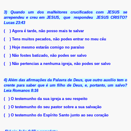
3) Quando um dos malfeitores crucificados com JESUS se
arrependeu e creu em JESUS, que respondeu JESUS CRISTO?
Lucas 23:43
( ) Agora é tarde, não posso mais te salvar
( ) Tens muitos pecados, não podes entrar no meu céu
( ) Hoje mesmo estarás comigo no paraíso
( ) Não fostes batizado, não podes ser salvo
( ) Não pertencias a nenhuma igreja, não podes ser salvo
4) Além das afirmações da Palavra de Deus, que outro auxílio tem o
crente para saber
que é um filho de Deus, e, portanto, um salvo?
Leia Romanos 8:16
( ) O testemunho da sua igreja a seu respeito
( ) O testemunho do seu pastor sobre a sua salvação
( ) O testemunho do Espírito Santo junto ao seu coração