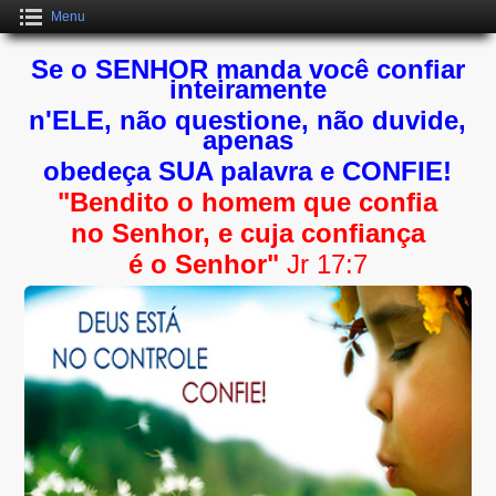
Menu
Se o SENHOR manda você confiar
inteiramente
n'ELE, não questione, não duvide,
apenas
obedeça SUA palavra e CONFIE!
"Bendito o homem que confia
no Senhor, e cuja confiança
é o Senhor"
Jr 17:7