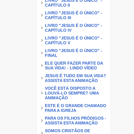
LIVRO "JESUS É O ÚNICO" -
CAPÍTULO II
LIVRO "JESUS É O ÚNICO" -
CAPÍTULO III
LIVRO "JESUS É O ÚNICO" -
CAPÍTULO IV
LIVRO "JESUS É O ÚNICO" -
CAPÍTULO V
LIVRO "JESUS É O ÚNICO" -
FINAL
ELE QUER FAZER PARTE DA
SUA VIDA! - LINDO VÍDEO
JESUS É TUDO EM SUA VIDA?
ASSISTA ESTA ANIMAÇÃO
VOCÊ ESTÁ DISPOSTO A
LOUVÁ-LO SEMPRE? UMA
ANIMAÇÃO
ESTE É O GRANDE CHAMADO
PARA A IGREJA
PARA OS FILHOS PRÓDIGOS -
ASSISTA ESTA ANIMAÇÃO
SOMOS CRISTÃOS DE