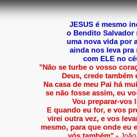
JESUS é mesmo inc
o Bendito Salvador
uma nova vida por a
ainda nos leva pra
com ELE no cé
"Não se turbe o vosso cora
Deus, crede também 
Na casa de meu Pai há mu
se não fosse assim, eu vo-l
Vou preparar-vos l
E quando eu for, e vos pr
virei outra vez, e vos lev
mesmo, para que onde eu es
vós também" -
João