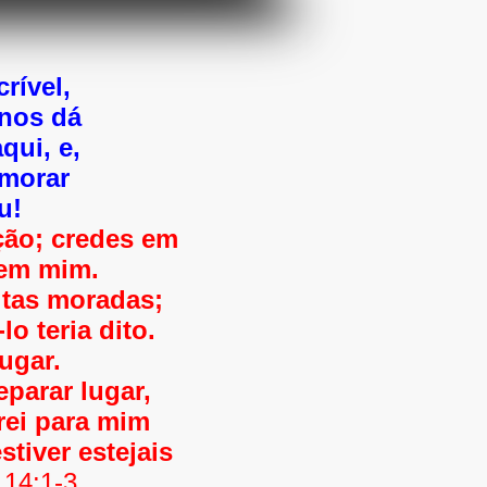
rível,
 nos dá
qui, e,
 morar
u!
ção; credes em
em mim.
itas moradas;
o teria dito.
ugar.
eparar lugar,
arei para mim
tiver estejais
 14:1-3