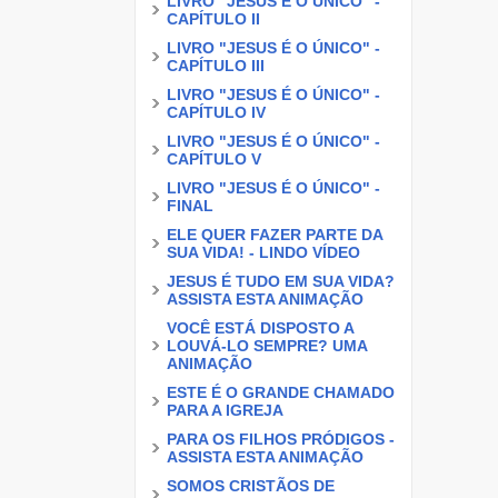
LIVRO "JESUS É O ÚNICO" -
CAPÍTULO II
LIVRO "JESUS É O ÚNICO" -
CAPÍTULO III
LIVRO "JESUS É O ÚNICO" -
CAPÍTULO IV
LIVRO "JESUS É O ÚNICO" -
CAPÍTULO V
LIVRO "JESUS É O ÚNICO" -
FINAL
ELE QUER FAZER PARTE DA
SUA VIDA! - LINDO VÍDEO
JESUS É TUDO EM SUA VIDA?
ASSISTA ESTA ANIMAÇÃO
VOCÊ ESTÁ DISPOSTO A
LOUVÁ-LO SEMPRE? UMA
ANIMAÇÃO
ESTE É O GRANDE CHAMADO
PARA A IGREJA
PARA OS FILHOS PRÓDIGOS -
ASSISTA ESTA ANIMAÇÃO
SOMOS CRISTÃOS DE