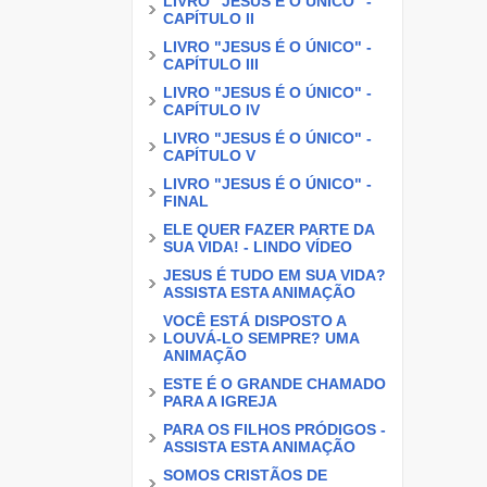
LIVRO "JESUS É O ÚNICO" -
CAPÍTULO II
LIVRO "JESUS É O ÚNICO" -
CAPÍTULO III
LIVRO "JESUS É O ÚNICO" -
CAPÍTULO IV
LIVRO "JESUS É O ÚNICO" -
CAPÍTULO V
LIVRO "JESUS É O ÚNICO" -
FINAL
ELE QUER FAZER PARTE DA
SUA VIDA! - LINDO VÍDEO
JESUS É TUDO EM SUA VIDA?
ASSISTA ESTA ANIMAÇÃO
VOCÊ ESTÁ DISPOSTO A
LOUVÁ-LO SEMPRE? UMA
ANIMAÇÃO
ESTE É O GRANDE CHAMADO
PARA A IGREJA
PARA OS FILHOS PRÓDIGOS -
ASSISTA ESTA ANIMAÇÃO
SOMOS CRISTÃOS DE