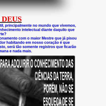
 DEUS
útil, principalmente no mundo que vivemos,
onhecimento intelectual diante daquilo que
rte?
cionamento com o maior Mestre que já pisou
ador habitando em nosso coração é que
to, será tão somente registros que ficarão
mana e nada mais.